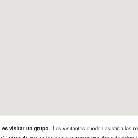
Los visitantes pueden asistir a la
 es visitar un grupo.
o), antes de que se les pida que tomen una decisión sobre 