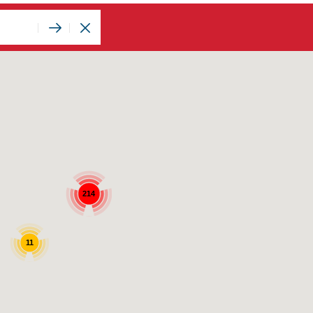
214
11