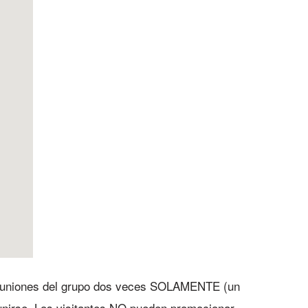
s reuniones del grupo dos veces SOLAMENTE (un
unirse. Los visitantes NO pueden promocionar